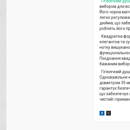
Гігієнічний душ
вибором для вст
Його чорна мато
легко регулюват
дюйма, що забез
роблять його п
Квадратна форм
елегантна та су
нотку вишукано
функціональност
Поєднання квадр
бажаним виборо
Гігієнічний душ
Одноважільне к
діаметром 35 мм
гарантує безпе
що забезпечує з
чистий і приємн