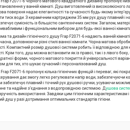
Frap F2071-6 чорного матового квадратного дизайну пропонує низк
ановлення у ванній кімнаті. Душ виготовлений із високоякісного лат
ва поверхня надає елегантності та сучасності будь-якому інтер'єр
и тиск води. З керамічним картриджем 35 мм рух душу плавний і на
печує сумісність із більшістю сантехнічних систем. Загалом, матері
ривабливим і функціональним вибором для будь-якої ванної кімнат
а та дизайн гігієнічного душу Frap F2071-6 надають ванній кімнат
часна, доповнюючи різні стилі ванної кімнати. Чорна матова оброб
сті. Компактний розмір душової системи робить її відповідною для
і. Крім того, душ можна встановити як із правої, так і з лівого боку
атної форми, чорного матового покриття й універсальності варіант
м для тих, хто шукає сучасний і персоналізований душ.
 Frap F2071-6 пропонує кілька гігієнічних функцій і переваг, які п
ерування дає змогу легко регулювати напір води, забезпечуючи к
 забезпечує плавний і точний рух душової ручки, усуваючи можливі
чне та надійне з'єднання з водопровідною системою. Д
ушова сист
ручність використання. Завдяки цим гігієнічним характеристикам і 
ий душ у разі дотримання оптимальних стандартів гігієни.