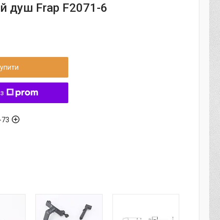
ий душ Frap F2071-6
упити
 з
-73