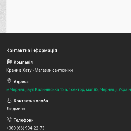
Крани в Хату - Магазин сантехніки
м.Чернівці,вул.Калинівська 13а, 1сектор, маг.83, Чернівці, Украї
Людмила
+380 (66) 934-22-73