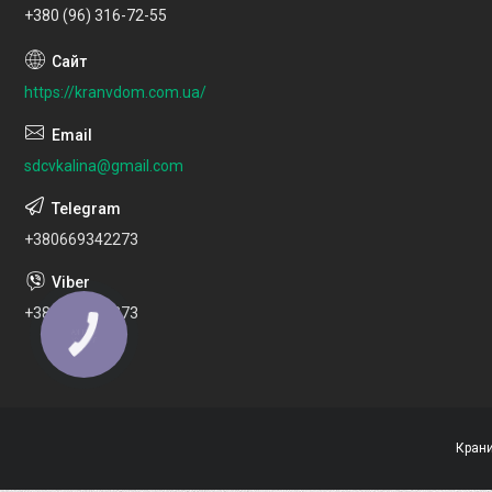
+380 (96) 316-72-55
https://kranvdom.com.ua/
sdcvkalina@gmail.com
+380669342273
+380669342273