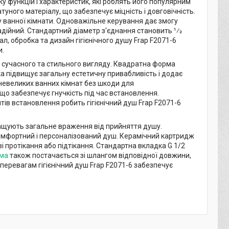
у функцій і характеристик, які роблять його популярним
уного матеріалу, що забезпечує міцність і довговічність.
у ванної кімнати. Одноважільне керування дає змогу
дійний. Стандартний діаметр з'єднання становить 1⁄2
ал, обробка та дизайн гігієнічного душу Frap F2071-6
и.
і сучасного та стильного вигляду. Квадратна форма
ка підвищує загальну естетичну привабливість і додає
 невеликих ванних кімнат без шкоди для
, що забезпечує гнучкість під час встановлення.
ів встановлення робить гігієнічний душ Frap F2071-6
окращують загальне враження від прийняття душу.
омфортний і персоналізований душ. Керамічний картридж
 протікання або підтікання. Стандартна вкладка G 1/2
ема
також постачається зі шлангом відповідної довжини,
перевагам гігієнічний душ Frap F2071-6 забезпечує