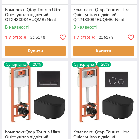
Комплект: Qtap Taurus Ultra
Комплект: Qtap Taurus Ultra
Quiet унітаз підвісний
Quiet унітаз підвісний
QT2433084EUQMB+Nest
QT2433084EUQMB+Nest
комплект інсталяції 4в1
комплект інсталяції 4в1
В наявності
В наявності
(Кавіша
(Кавіша
17 213
17 213
₴
₴
21 517 ₴
21 517 ₴
Купити
Купити
Супер ціна
–20%
Супер ціна
–20%
Комплект:Qtap Taurus Ultra
Комплект: Qtap Taurus Ultra
Quiet унітаз підвісний
Quiet унітаз підвісний