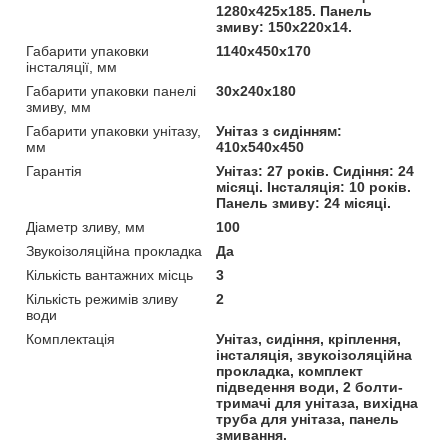
1280х425х185. Панель
змиву: 150х220х14.
Габарити упаковки
1140х450х170
інсталяції, мм
Габарити упаковки панелі
30х240х180
змиву, мм
Габарити упаковки унітазу,
Унітаз з сидінням:
мм
410х540х450
Гарантія
Унітаз: 27 років. Сидіння: 24
місяці. Інсталяція: 10 років.
Панель змиву: 24 місяці.
Діаметр зливу, мм
100
Звукоізоляційна прокладка
Да
Кількість вантажних місць
3
Кількість режимів зливу
2
води
Комплектація
Унітаз, сидіння, кріплення,
інсталяція, звукоізоляційна
прокладка, комплект
підведення води, 2 болти-
тримачі для унітаза, вихідна
труба для унітаза, панель
змивання.