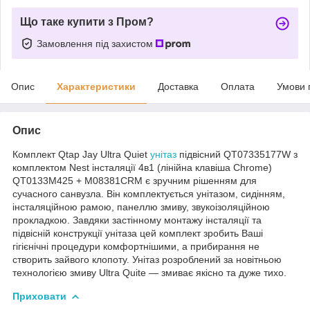
Що таке купити з Пром?
Замовлення під захистом
Опис
Характеристики
Доставка
Оплата
Умови 
Опис
Комплект Qtap Jay Ultra Quiet
унітаз
підвісний QT07335177W з
комплектом Nest інсталяції 4в1 (лінійна клавіша Chrome)
QT0133M425 + M08381CRM є зручним рішенням для
сучасного санвузла. Він комплектується унітазом, сидінням,
інсталяційною рамою, панеллю змиву, звукоізоляційною
прокладкою. Завдяки застінному монтажу інсталяції та
підвісній конструкції унітаза цей комплект зробить Ваші
гігієнічні процедури комфортнішими, а прибирання не
створить зайвого клопоту. Унітаз розроблений за новітньою
технологією змиву Ultra Quite — змиває якісно та дуже тихо.
Приховати