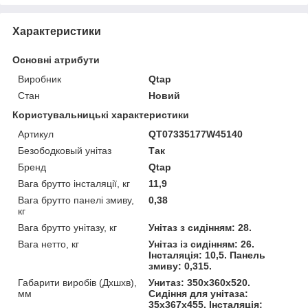
Характеристики
Основні атрибути
Виробник
Qtap
Стан
Новий
Користувальницькі характеристики
Артикул
QT07335177W45140
Безободковый унітаз
Так
Бренд
Qtap
Вага брутто інсталяції, кг
11,9
Вага брутто панелі змиву,
0,38
кг
Вага брутто унітазу, кг
Унітаз з сидінням: 28.
Вага нетто, кг
Унітаз із сидінням: 26.
Інсталяція: 10,5. Панель
змиву: 0,315.
Габарити виробів (Дхшхв),
Унитаз: 350х360х520.
мм
Сидіння для унітаза:
35х367х455. Інсталяція: