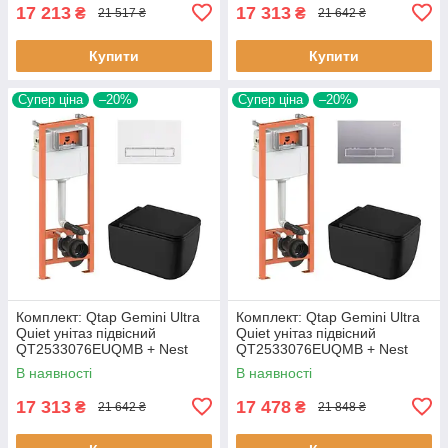
17 213
17 313
₴
₴
21 517 ₴
21 642 ₴
Купити
Купити
Супер ціна
–20%
Супер ціна
–20%
Комплект: Qtap Gemini Ultra
Комплект: Qtap Gemini Ultra
Quiet унітаз підвісний
Quiet унітаз підвісний
QT2533076EUQMB + Nest
QT2533076EUQMB + Nest
комплект інсталяції 4в1
комплект інсталяції 4в1
В наявності
В наявності
(Кавіша
(Кавіша
17 313
17 478
₴
₴
21 642 ₴
21 848 ₴