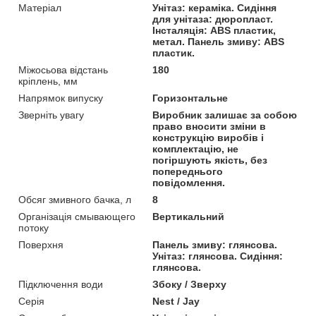
Матеріал
Унітаз: кераміка. Сидіння
для унітаза: дюропласт.
Інсталяція: ABS пластик,
метал. Панель змиву: ABS
пластик.
Міжосьова відстань
180
кріплень, мм
Напрямок випуску
Горизонтальне
Зверніть увагу
Виробник залишає за собою
право вносити зміни в
конструкцію виробів і
комплектацію, не
погіршують якість, без
попереднього
повідомлення.
Обсяг змивного бачка, л
8
Організація смывающего
Вертикальний
потоку
Поверхня
Панель змиву: глянсова.
Унітаз: глянсова. Сидіння:
глянсова.
Підключення води
Збоку / Зверху
Серія
Nest / Jay