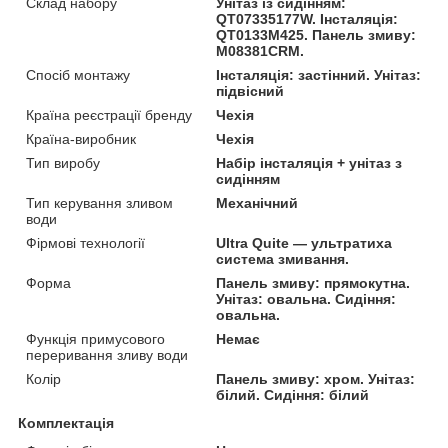
Склад набору
Унітаз із сидінням:
QT07335177W. Інсталяція:
QT0133M425. Панель змиву:
M08381CRM.
Спосіб монтажу
Інсталяція: застінний. Унітаз:
підвісний
Країна реєстрації бренду
Чехія
Країна-виробник
Чехія
Тип виробу
Набір інсталяція + унітаз з
сидінням
Тип керування зливом
Механічний
води
Фірмові технології
Ultra Quite — ультратиха
система змивання.
Форма
Панель змиву: прямокутна.
Унітаз: овальна. Сидіння:
овальна.
Функція примусового
Немає
переривання зливу води
Колір
Панель змиву: хром. Унітаз:
білий. Сидіння: білий
Комплектація