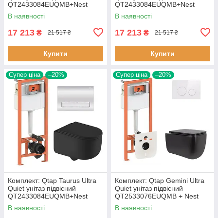
QT2433084EUQMB+Nest
QT2433084EUQMB+Nest
комплект інсталяції 4в1
комплект інсталяції 4в1
В наявності
В наявності
(Кавіша
(Кавіша
17 213
17 213
₴
₴
21 517 ₴
21 517 ₴
Купити
Купити
Супер ціна
–20%
Супер ціна
–20%
Комплект: Qtap Taurus Ultra
Комплект: Qtap Gemini Ultra
Quiet унітаз підвісний
Quiet унітаз підвісний
QT2433084EUQMB+Nest
QT2533076EUQMB + Nest
комплект інсталяції 4в1
комплект інсталяції 4в1
В наявності
В наявності
(Кавіша
(Кавіша