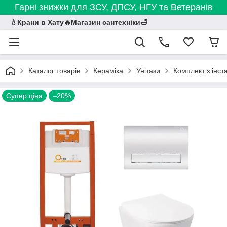
Гарні знижки для ЗСУ, ДПСУ, НГУ та Ветеранів
💧Крани в Хату🔥Магазин сантехніки🛁
Каталог товарів
Кераміка
Унітази
Комплект з інст
Супер ціна
–20%