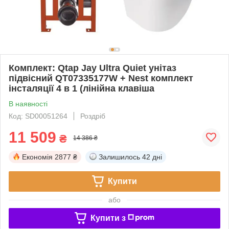
Комплект: Qtap Jay Ultra Quiet унітаз
підвісний QT07335177W + Nest комплект
інсталяції 4 в 1 (лінійна клавіша
В наявності
Код: SD00051264
Роздріб
11 509
₴
14 386 ₴
Економія
2877 ₴
Залишилось
42 дні
Купити
або
Купити з