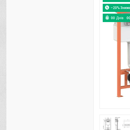
–20%
0
0
Днів
0