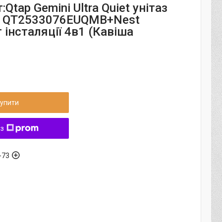
Qtap Gemini Ultra Quiet унітаз
й QT2533076EUQMB+Nest
інсталяції 4в1 (Кавіша
упити
 з
-73