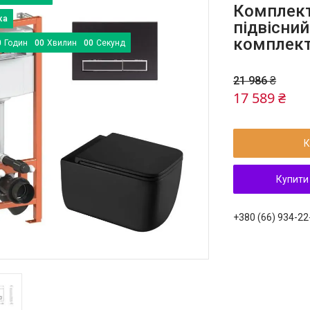
Комплект:
підвісни
комплект 
0
Годин
0
0
Хвилин
0
0
Секунд
21 986 ₴
17 589 ₴
К
Купити
+380 (66) 934-22