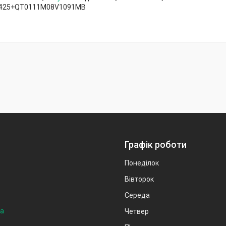
425+QT0111M08V1091MB
Графік роботи
Понеділок
Вівторок
Середа
на
Четвер