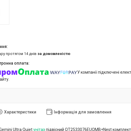
ару протягом 14 днів
за домовленістю
У компанії підключені елек
айту.
Характеристики
Інформація для замовлення
emini Ultra Quiet
унітаз
підвісний QT2533076EUQMB+Nest комплект ін