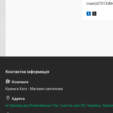
mate)QT0133M
Крани в Хату - Магазин сантехніки
м.Чернівці,вул.Калинівська 13а, 1сектор, маг.83, Чернівці, Украї