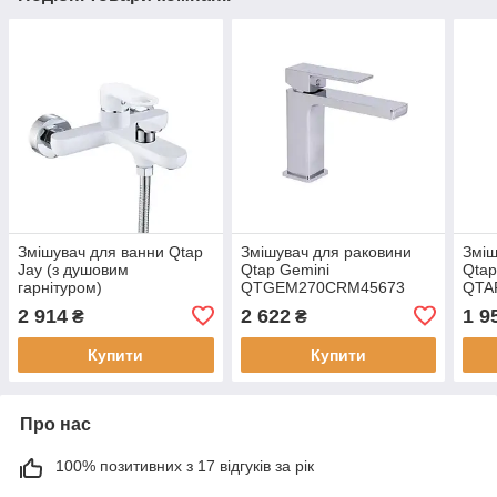
Змішувач для ванни Qtap
Змішувач для раковини
Зміш
Jay (з душовим
Qtap Gemini
Qtap
гарнітуром)
QTGEM270CRM45673
QTA
QTJAY259CRW45553
Chrome
Chr
2 914
2 622
1 9
₴
₴
Chrome/White
Купити
Купити
Про нас
100% позитивних з 17 відгуків за рік