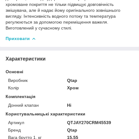
хромоване покриття не тільки підвищує довговічність
змішувача, але й надає йому оригінального зовнішнього
вигляду. Інтенсивність водного потоку та температура
регулюються за допомогою переміщення важеля.
Виготовлений у сучасному стилі.
Приховати
Характеристики
Основні
Виробник
Qtap
Колір
Хром
Комплектація
Донний клапан
Ні
Користувальницькі характеристики
Артикул
QTJAY270CRM45539
Бренд
Qtap
Вага брутто 1, кг
15,55