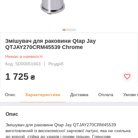
Змішувач для раковини Qtap Jay
QTJAY270CRM45539 Chrome
Немає в наявності
Код: SD00051663
Роздріб
1 725
₴
Опис
Характеристики
Доставка
Оплата
Умови 
Опис
Змішувач для раковини Qtap Jay QTJAY270CRM45539
виготовлений із високоякісної харчової латуні, яка не схильна
до корозії, стійка до ударів і появи тріщин. Глянсове