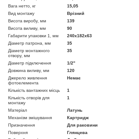
Вага нетто, кг
15,05
Вид монтажу
Врізний
Висота виробу, мм
139
Висота виливу, мм
90
Габарити упаковки 1, мм
240х182х63
Діаметр патрона, мм
35
Діаметр монтажного
35
отвору, мм
Діаметр підключення
1/2"
Довжина виливу, мм
120
Джерело живлення
Немає
фотоелемента
Кількість вантажних місць
1
Кількість отворів для
1
монтажу
Матеріал
Латунь
Механізм змішування
Картридж
Призначення
Для раковини
Поверхня
Глянцева