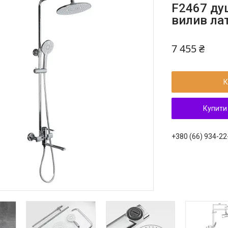
F2467 ду
вилив лат
7 455 ₴
К
Купити
+380 (66) 934-22