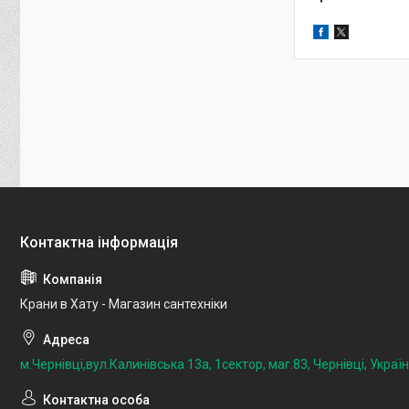
Крани в Хату - Магазин сантехніки
м.Чернівці,вул.Калинівська 13а, 1сектор, маг.83, Чернівці, Украї