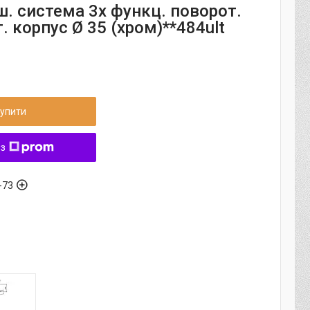
ш. система 3х функц. поворот.
. корпус Ø 35 (хром)**484ult
упити
 з
-73