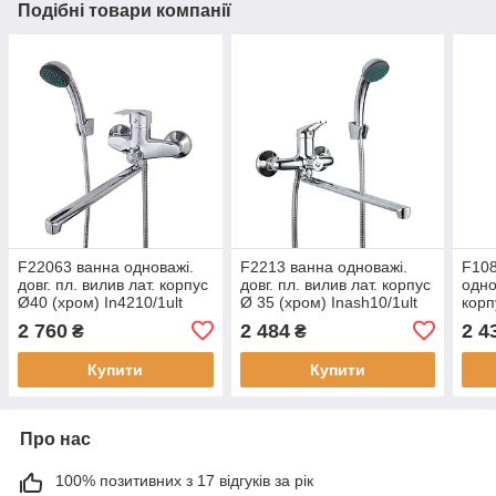
Подібні товари компанії
F22063 ванна одноважі.
F2213 ванна одноважі.
F108
довг. пл. вилив лат. корпус
довг. пл. вилив лат. корпус
одно
Ø40 (хром) In4210/1ult
Ø 35 (хром) Inash10/1ult
корп
(ган
2 760
2 484
2 4
₴
₴
Купити
Купити
Про нас
100% позитивних з 17 відгуків за рік