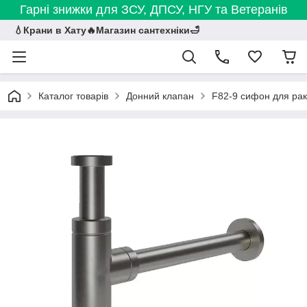
Гарні знижки для ЗСУ, ДПСУ, НГУ та Ветеранів
💧Крани в Хату🔥Магазин сантехніки🛁
Каталог товарів
Донний клапан
F82-9 сифон для рако