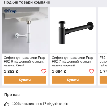
Подібні товари компанії
Сифон для раковини Frap
Сифон для раковини Frap
F82-
F82-6 під донний клапан,
F82-7 пjд донний клапан
рако
латунь, білий
латунь чорный
гайк
(зол
1 353
1 684
1 7
₴
₴
Купити
Купити
Про нас
100% позитивних з 17 відгуків за рік