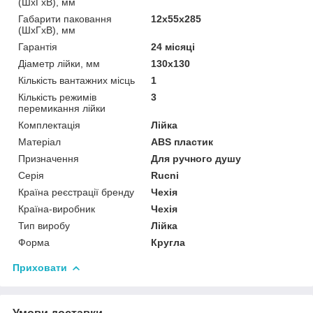
(ШхГхВ), мм
Габарити паковання
12х55х285
(ШхГхВ), мм
Гарантія
24 місяці
Діаметр лійки, мм
130x130
Кількість вантажних місць
1
Кількість режимів
3
перемикання лійки
Комплектація
Лійка
Матеріал
ABS пластик
Призначення
Для ручного душу
Серія
Rucni
Країна реєстрації бренду
Чехія
Країна-виробник
Чехія
Тип виробу
Лійка
Форма
Кругла
Приховати