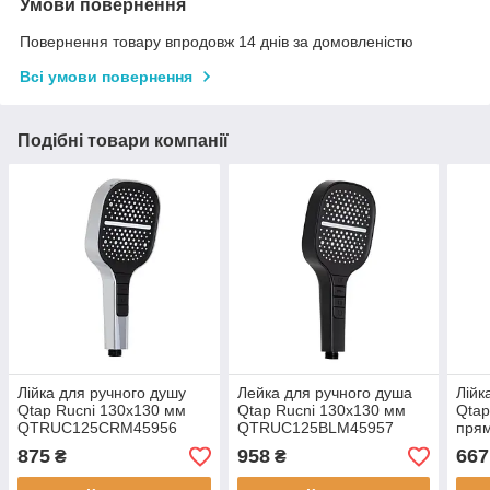
Умови повернення
Повернення товару впродовж 14 днів за домовленістю
Всі умови повернення
Подібні товари компанії
Лійка для ручного душу
Лейка для ручного душа
Лійк
Qtap Rucni 130x130 мм
Qtap Rucni 130x130 мм
Qtap
QTRUC125CRM45956
QTRUC125BLM45957
пря
Chrome
Black Matt
QTR
875
958
667
₴
₴
Blac