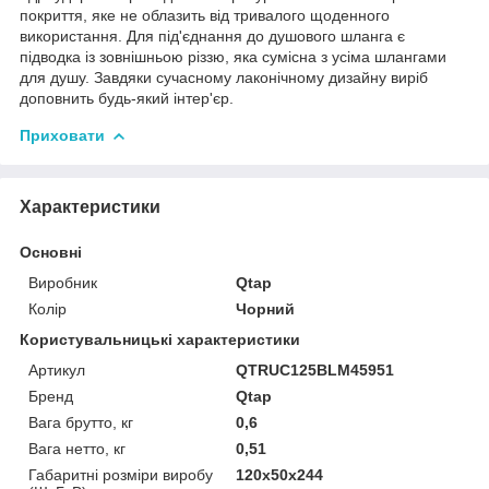
покриття, яке не облазить від тривалого щоденного
використання. Для під'єднання до душового шланга є
підводка із зовнішньою різзю, яка сумісна з усіма шлангами
для душу. Завдяки сучасному лаконічному дизайну виріб
доповнить будь-який інтер'єр.
Приховати
Характеристики
Основні
Виробник
Qtap
Колір
Чорний
Користувальницькі характеристики
Артикул
QTRUC125BLM45951
Бренд
Qtap
Вага брутто, кг
0,6
Вага нетто, кг
0,51
Габаритні розміри виробу
120х50х244