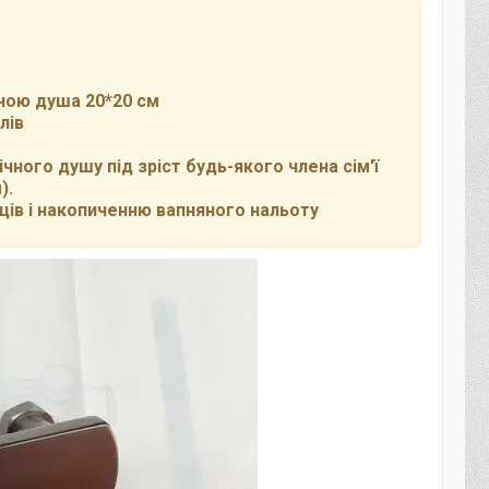
іною душа 20*20 см
лів
чного душу під зріст будь-якого члена сім'ї
).
ців і накопиченню вапняного нальоту