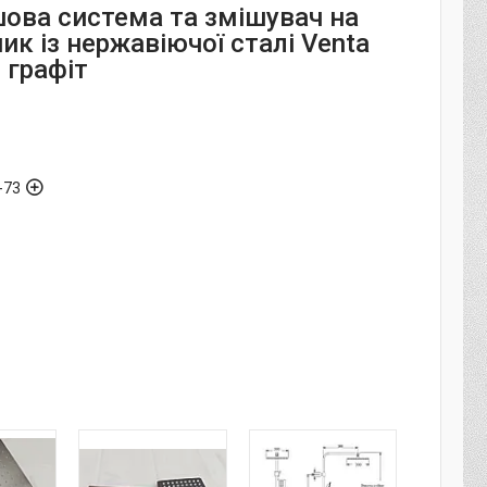
шова система та змішувач на
к із нержавіючої сталі Venta
 графіт
-73