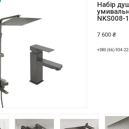
Набір ду
умивальни
NKS008-1
7 600 ₴
+380 (66) 934-22