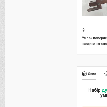
повернення тов
Опис
Набір
д
ум