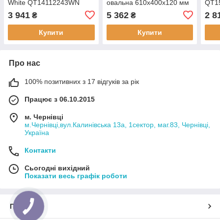
White QT14112243WN
овальна 610x400x120 мм
QT1
White + Донний клапан
3 941
5 362
2 8
₴
₴
PU02
Купити
Купити
Про нас
100% позитивних з 17 відгуків за рік
Працює з 06.10.2015
м. Чернівці
м.Чернівці,вул.Калинівська 13а, 1сектор, маг.83, Чернівці,
Україна
Контакти
Сьогодні вихідний
Показати весь графік роботи
Про нас
КНОПКА
ЗВ'ЯЗКУ