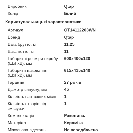
Виробник
Qtap
Колір
Білий
Користувальницькі характеристики
Артикул
QT14112203WN
Бренд
Qtap
Вага брутто, кг
11,25
Вага нетто, кг
11
Габаритні розміри виробу
600х400х120
(ШхГхВ), мм
Габарити паковання
615х415х140
(ШхГхВ), мм
Гарантія
27 років
Діаметр випуску, мм
45
Кількість вантажних місць
1
Кількість отворів під
1
змішувач
Комплектація
Раковина.
Матеріал
Кераміка
Міжосьова відстань
Не передбачено