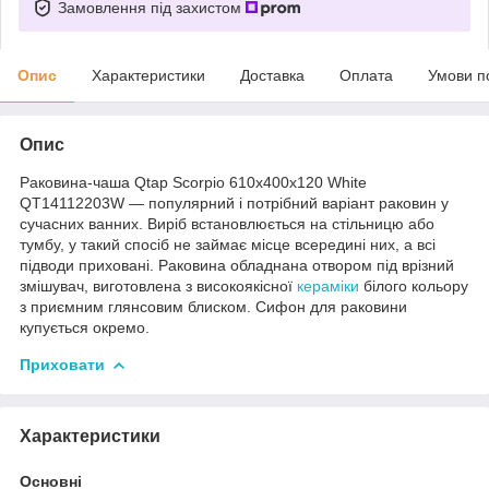
Замовлення під захистом
Опис
Характеристики
Доставка
Оплата
Умови п
Опис
Раковина-чаша Qtap Scorpio 610x400x120 White
QT14112203W — популярний і потрібний варіант раковин у
сучасних ванних. Виріб встановлюється на стільницю або
тумбу, у такий спосіб не займає місце всередині них, а всі
підводи приховані. Раковина обладнана отвором під врізний
змішувач, виготовлена з високоякісної
кераміки
білого кольору
з приємним глянсовим блиском. Сифон для раковини
купується окремо.
Приховати
Характеристики
Основні