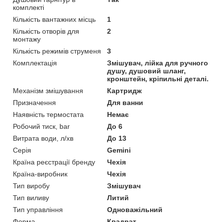
комплекті
Кількість вантажних місць
1
Кількість отворів для
2
монтажу
Кількість режимів струменя
3
Комплектація
Змішувач, лійка для ручного
душу, душовий шланг,
кронштейн, кріпильні деталі.
Механізм змішування
Картридж
Призначення
Для ванни
Наявність термостата
Немає
Робочий тиск, bar
До 6
Витрата води, л/хв
До 13
Серія
Gemini
Країна реєстрації бренду
Чехія
Країна-виробник
Чехія
Тип виробу
Змішувач
Тип виливу
Литий
Тип управління
Одноважільний
Форма
Квадрат