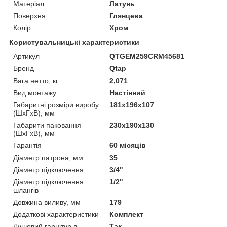
Матеріал
Латунь
Поверхня
Глянцева
Колір
Хром
Користувальницькі характеристики
Артикул
QTGEM259CRM45681
Бренд
Qtap
Вага нетто, кг
2,071
Вид монтажу
Настінний
Габаритні розміри виробу
181х196х107
(ШхГхВ), мм
Габарити паковання
230х190х130
(ШхГхВ), мм
Гарантія
60 місяців
Діаметр патрона, мм
35
Діаметр підключення
3/4"
Діаметр підключення
1/2"
шлангів
Довжина виливу, мм
179
Додаткові характеристики
Комплект
Душовий гарнітур в
Так