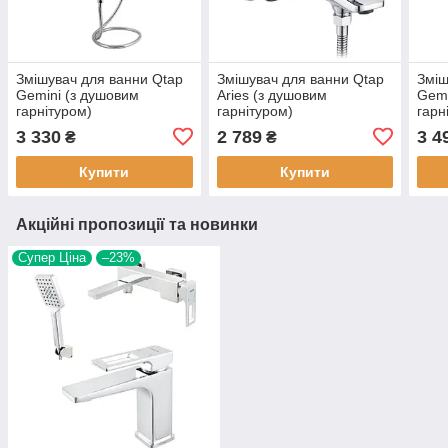
Змішувач для ванни Qtap
Змішувач для ванни Qtap
Зміш
Gemini (з душовим
Aries (з душовим
Gemi
гарнітуром)
гарнітуром)
гарн
QTGEM259CRW45683
QTARI259CRM45559
QTG
3 330
2 789
3 4
₴
₴
Chrome/White
Chrome
Blac
Купити
Купити
Акційні пропозиції та новинки
Супер Ціна
–23%