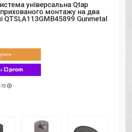
истема універсальна Qtap
e прихованого монтажу на два
і QTSLA113GMB45899 Gunmetal
упити
 з
-73