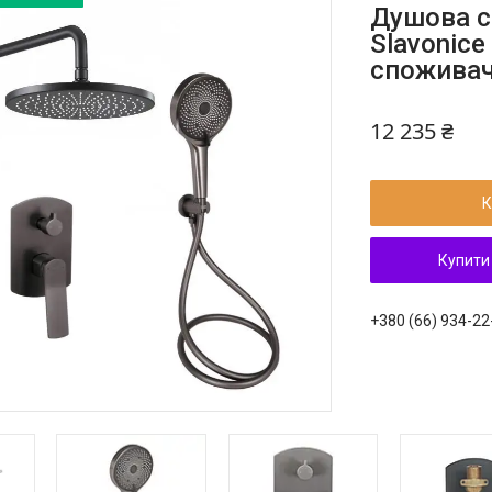
Душова с
Slavonic
споживач
12 235 ₴
К
Купити
+380 (66) 934-22