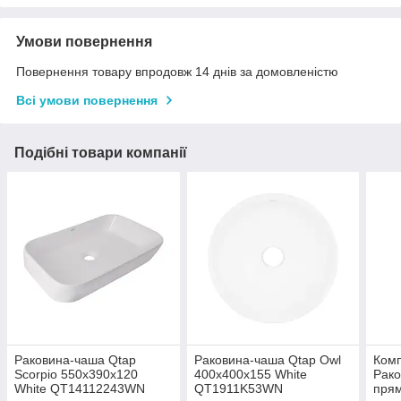
Умови повернення
Повернення товару впродовж 14 днів за домовленістю
Всі умови повернення
Подібні товари компанії
Раковина-чаша Qtap
Раковина-чаша Qtap Owl
Комп
Scorpio 550х390х120
400х400х155 White
Рако
White QT14112243WN
QT1911K53WN
прям