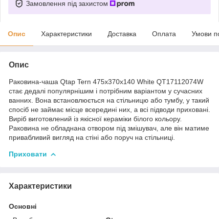
Замовлення під захистом
Опис
Характеристики
Доставка
Оплата
Умови п
Опис
Раковина-чаша Qtap Tern 475х370х140 White QT17112074W
стає дедалі популярнішим і потрібним варіантом у сучасних
ванних. Вона встановлюється на стільницю або тумбу, у такий
спосіб не займає місце всередині них, а всі підводи приховані.
Виріб виготовлений із якісної кераміки білого кольору.
Раковина не обладнана отвором під змішувач, але він матиме
привабливий вигляд на стіні або поруч на стільниці.
Приховати
Характеристики
Основні