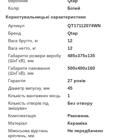
Виробник
Qtap
Колір
Білий
Користувальницькі характеристики
Артикул
QT17112074WN
Бренд
Qtap
Вага брутто, кг
12
Вага нетто, кг
12
Габаритні розміри виробу
485х375х135
(ШхГхВ), мм
Габарити паковання
500х400х160
(ШхГхВ), мм
Гарантія
27 років
Діаметр випуску, мм
45
Кількість вантажних місць
1
Кількість отворів під
Без отвору
змішувач
Комплектація
Раковина.
Матеріал
Кераміка
Міжосьова відстань
Не передбачено
кріплень, мм