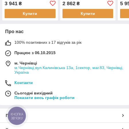
мм M
3 941
2 862
5 9
₴
₴
кла
Купити
Купити
Про нас
100% позитивних з 17 відгуків за рік
Працює з 06.10.2015
м. Чернівці
м.Чернівці,вул.Калинівська 13а, 1сектор, маг.83, Чернівці,
Україна
Контакти
Сьогодні вихідний
Показати весь графік роботи
КНОПКА
Про нас
ЗВ'ЯЗКУ