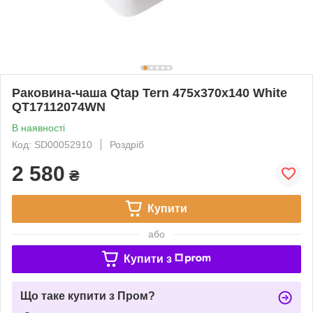
Раковина-чаша Qtap Tern 475х370х140 White
QT17112074WN
В наявності
Код: SD00052910
Роздріб
2 580
₴
Купити
або
Купити з
Що таке купити з Пром?