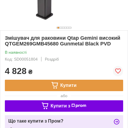
Змішувач для раковини Qtap Gemini високий
QTGEM269GMB45680 Gunmetal Black PVD
В наявності
Код: SD00051804
Роздріб
4 828
₴
Купити
або
Купити з
Що таке купити з Пром?