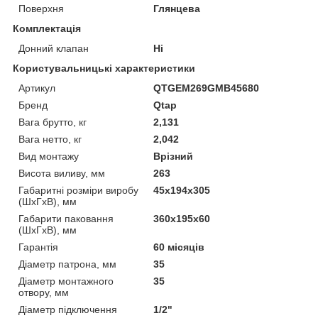
Поверхня
Глянцева
Комплектація
Донний клапан
Ні
Користувальницькі характеристики
Артикул
QTGEM269GMB45680
Бренд
Qtap
Вага брутто, кг
2,131
Вага нетто, кг
2,042
Вид монтажу
Врізний
Висота виливу, мм
263
Габаритні розміри виробу
45х194х305
(ШхГхВ), мм
Габарити паковання
360х195х60
(ШхГхВ), мм
Гарантія
60 місяців
Діаметр патрона, мм
35
Діаметр монтажного
35
отвору, мм
Діаметр підключення
1/2"