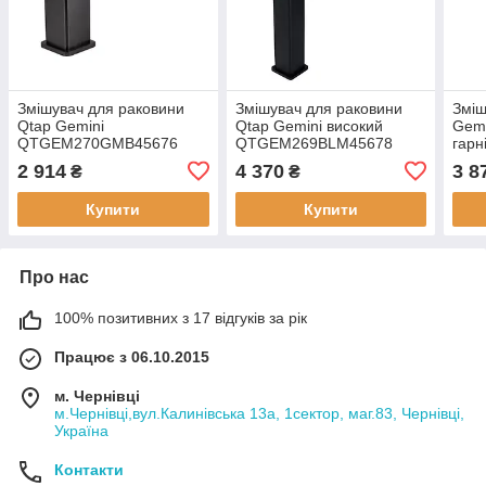
Змішувач для раковини
Змішувач для раковини
Зміш
Qtap Gemini
Qtap Gemini високий
Gemi
QTGEM270GMB45676
QTGEM269BLM45678
гарн
Gunmetal Black PVD
Black Matt
QTG
2 914
4 370
3 8
₴
₴
Gunm
Купити
Купити
Про нас
100% позитивних з 17 відгуків за рік
Працює з 06.10.2015
м. Чернівці
м.Чернівці,вул.Калинівська 13а, 1сектор, маг.83, Чернівці,
Україна
Контакти