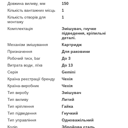
Довжина виливу, мм
150
Кількість вантажних місць
1
Кількість отворів для
1
монтажу
Комплектація
Змішувач, гнучке
підведення, кріпильні
деталі.
Механізм змішування
Картридж
Призначення
Для раковини
Робочий тиск, bar
До 3
Витрата води, л/хв
До 13
Серія
Gemini
Країна реєстрації бренду
Чехія
Країна-виробник
Чехія
Тип виробу
Змішувач
Тип виливу
Литий
Тип кріплення
Гайка
Тип підведення
Гнучкий
Тип управління
Одноважільний
Колір
Збройова сталь