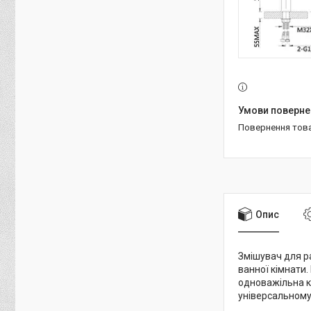
повернення тов
Опис
Змішувач для р
ванної кімнати.
одноважільна к
універсальному