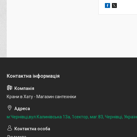
Крани в Хату - Магазин сантехніки
м.Чернівці,вул.Калинівська 13а, 1сектор, маг.83, Чернівці, Украї
Людмила