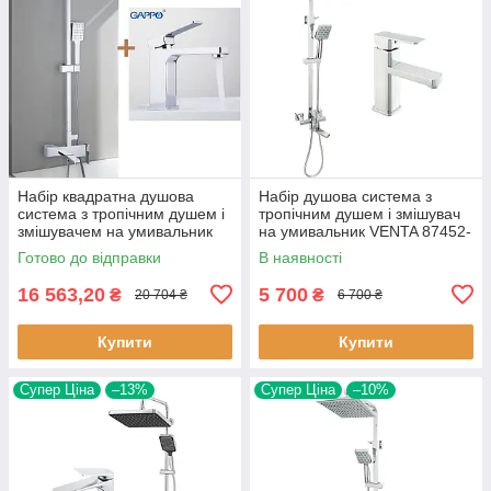
Набір квадратна душова
Набір душова система з
система з тропічним душем і
тропічним душем і змішувач
змішувачем на умивальник
на умивальник VENTA 87452-
Gappo Futura Kub G2418-1
10 квадратний колір хром
Готово до відправки
В наявності
хром
16 563,20
5 700
₴
₴
20 704 ₴
6 700 ₴
Купити
Купити
Супер Ціна
–13%
Супер Ціна
–10%