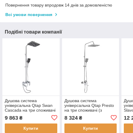
Повернення товару впродовж 14 днів за домовленістю
Всі умови повернення
Подібні товари компанії
Душова система
Душова система
Душ
універсальна Qtap Swan
універсальна Qtap Presto
унів
Cascada на три споживачі
на три споживачі (з
Slav
(з виливом)
виливом)
(з в
9 863
8 324
12 
₴
₴
QTSWA111CRM45566
QTPRE111CRM45575
QTS
Chrome
Chrome
Chr
Купити
Купити