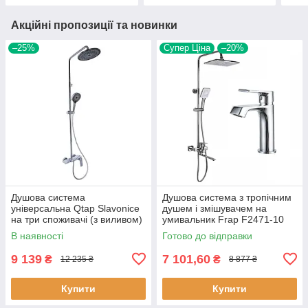
Акційні пропозиції та новинки
–25%
Супер Ціна
–20%
Душова система
Душова система з тропічним
універсальна Qtap Slavonice
душем і змішувачем на
на три споживачі (з виливом)
умивальник Frap F2471-10
QTSLA111CRM45904 Chrome
хром
В наявності
Готово до відправки
9 139
7 101,60
₴
₴
12 235 ₴
8 877 ₴
Купити
Купити