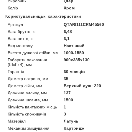
Виробник
Qtap
Колір
Хром
Користувальницькі характеристики
Артикул
QTARI111CRM45560
Вага брутто, кг
6,48
Вага нетто, кг
6,1
Вид монтажу
Настінний
Висота душової стійки, мм
1000-1550
Габарити паковання
900х385х130
(ШхГхВ), мм
Гарантія
60 місяців
Діаметр патрона, мм
35
Діаметр лійки, мм
Верхний душ: 220
Довжина виливу, мм
137
Довжина шланга, мм
1500
Кількість вантажних місць
1
Кількість споживачів
3
Матеріал
Латунь
Механізм змішування
Картридж