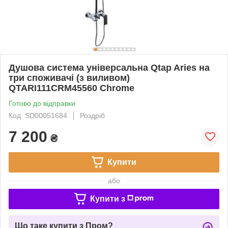
Душова система універсальна Qtap Aries на
три споживачі (з виливом)
QTARI111CRM45560 Chrome
Готово до відправки
Код: SD00051684
Роздріб
7 200
₴
Купити
або
Купити з
Що таке купити з Пром?