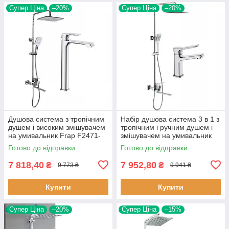
Супер Ціна
–20%
Супер Ціна
–20%
Душова система з тропічним
Набір душова система 3 в 1 з
душем і високим змішувачем
тропічним і ручним душем і
на умивальник Frap F2471-
змішувачем на умивальник
12 хром
Frap F2461 квадратна хром
Готово до відправки
Готово до відправки
7 818,40
7 952,80
₴
₴
9 773 ₴
9 941 ₴
Купити
Купити
Супер Ціна
–20%
Супер Ціна
–15%