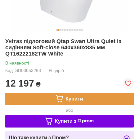
Унітаз підлоговий Qtap Swan Ultra Quiet із
сидінням Soft-close 640x360x835 мм
QT16222182TW White
В наявності
Код: SD00053263
Роздріб
12 197
₴
Купити
або
Купити з
Що таке купити з Пром?