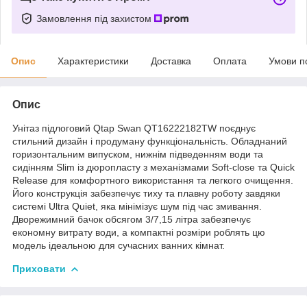
Замовлення під захистом
Опис
Характеристики
Доставка
Оплата
Умови п
Опис
Унітаз підлоговий Qtap Swan QT16222182TW поєднує
стильний дизайн і продуману функціональність. Обладнаний
горизонтальним випуском, нижнім підведенням води та
сидінням Slim із дюропласту з механізмами Soft-close та Quick
Release для комфортного використання та легкого очищення.
Його конструкція забезпечує тиху та плавну роботу завдяки
системі Ultra Quiet, яка мінімізує шум під час змивання.
Дворежимний бачок обсягом 3/7,15 літра забезпечує
економну витрату води, а компактні розміри роблять цю
модель ідеальною для сучасних ванних кімнат.
Приховати