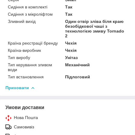
Сидіння в комплекті
Так
Сидіння з мікроліфтом
Так
Зливний вихід
Один отвір зліва біля краю
безобідкової чаші з
технологією змиву Tornado
2
Країна реєстрації бренду
Чехія
Країна-виробник
Чехія
Тип виробу
Унітаз
Тип керування зливом
Механічний
води
Тип встановлення
Підлоговий
Приховати
Умови доставки
Нова Пошта
Самовивіз