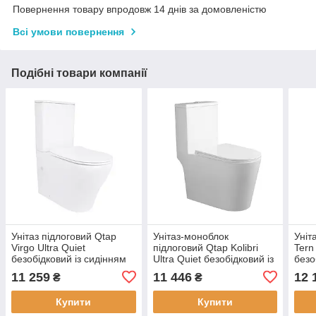
Повернення товару впродовж 14 днів за домовленістю
Всі умови повернення
Подібні товари компанії
Унітаз підлоговий Qtap
Унітаз-моноблок
Уніт
Virgo Ultra Quiet
підлоговий Qtap Kolibri
Tern
безобідковий із сидінням
Ultra Quiet безобідковий із
безо
Soft-Close WHITE
сидінням Soft-close WHITE
Soft
11 259
11 446
12 
₴
₴
QT18226092AW
QT10226380W
QT1
Купити
Купити