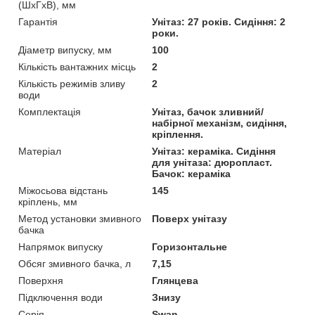
(ШхГхВ), мм
Гарантія
Унітаз: 27 років. Сидіння: 2
роки.
Діаметр випуску, мм
100
Кількість вантажних місць
2
Кількість режимів зливу
2
води
Комплектація
Унітаз, бачок зливний/
набірної механізм, сидіння,
кріплення.
Матеріал
Унітаз: кераміка. Сидіння
для унітаза: дюропласт.
Бачок: кераміка
Міжосьова відстань
145
кріплень, мм
Метод установки змивного
Поверх унітазу
бачка
Напрямок випуску
Горизонтальне
Обсяг змивного бачка, л
7,15
Поверхня
Глянцева
Підключення води
Знизу
Серія
Swan