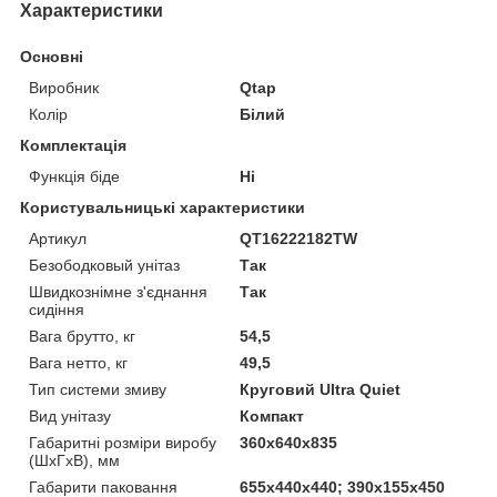
Характеристики
Основні
Виробник
Qtap
Колір
Білий
Комплектація
Функція біде
Ні
Користувальницькі характеристики
Артикул
QT16222182TW
Безободковый унітаз
Так
Швидкознімне з'єднання
Так
сидіння
Вага брутто, кг
54,5
Вага нетто, кг
49,5
Тип системи змиву
Круговий Ultra Quiet
Вид унітазу
Компакт
Габаритні розміри виробу
360х640х835
(ШхГхВ), мм
Габарити паковання
655х440х440; 390х155х450