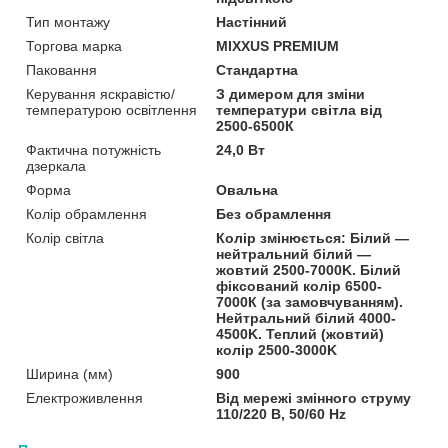
Тип монтажу
Настінний
Торгова марка
MIXXUS PREMIUM
Паковання
Стандартна
Керування яскравістю/
З димером для зміни
температурою освітлення
температури світла від
2500-6500К
Фактична потужність
24,0 Вт
дзеркала
Форма
Овальна
Колір обрамлення
Без обрамлення
Колір світла
Колір змінюється: Білий —
нейтральний білий —
жовтий 2500-7000K. Білий
фіксований колір 6500-
7000К (за замовчуванням).
Нейтральний білий 4000-
4500K. Теплий (жовтий)
колір 2500-3000K
Ширина (мм)
900
Електроживлення
Від мережі змінного струму
110/220 В, 50/60 Hz