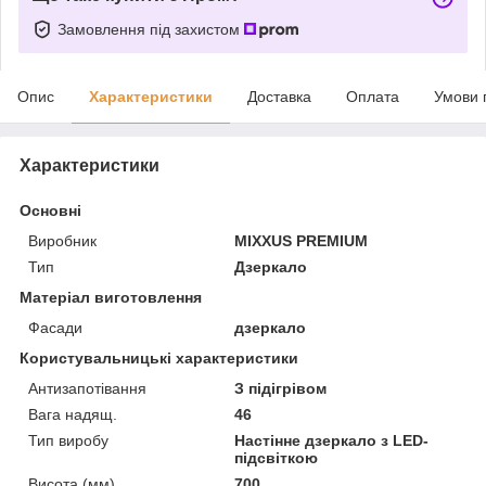
Замовлення під захистом
Опис
Характеристики
Доставка
Оплата
Умови 
Характеристики
Основні
Виробник
MIXXUS PREMIUM
Тип
Дзеркало
Матеріал виготовлення
Фасади
дзеркало
Користувальницькі характеристики
Антизапотівання
З підігрівом
Вага надящ.
46
Тип виробу
Настінне дзеркало з LED-
підсвіткою
Висота (мм)
700