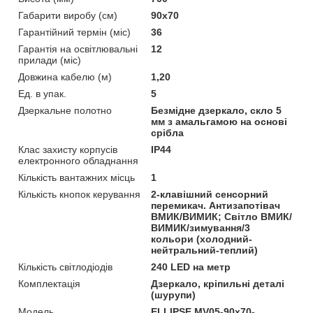
Габарити виробу (см)
90x70
Гарантійний термін (міс)
36
Гарантія на освітлювальні
12
прилади (міс)
Довжина кабелю (м)
1,20
Ед. в упак.
5
Дзеркальне полотно
Безмідне дзеркало, скло 5
мм з амальгамою на основі
срібла
Клас захисту корпусів
IP44
електронного обладнання
Кількість вантажних місць
1
Кількість кнопок керування
2-клавішний сенсорний
перемикач. Антизапотівач
ВМИК/ВИМИК; Світло ВМИК/
ВИМИК/зимування/3
кольори (холодний-
нейтральний-теплий)
Кількість світлодіодів
240 LED на метр
Комплектація
Дзеркало, кріпильні деталі
(шурупи)
Мoдель
ELLIPSE MV05-90x70-