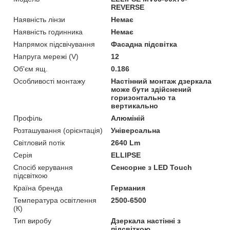
REVERSE
Наявність лінзи
Немає
Наявність годинника
Немає
Напрямок підсвічування
Фасадна підсвітка
Напруга мережі (V)
12
Об'єм ящ.
0.186
Особливості монтажу
Настінний монтаж дзеркала
може бути здійснений
горизонтально та
вертикально
Профіль
Алюміній
Розташування (орієнтація)
Універсальна
Світловий потік
2640 Lm
Серія
ELLIPSE
Спосіб керування
Сенсорне з LED Touch
підсвіткою
Країна бренда
Германия
Температура освітлення
2500-6500
(К)
Тип виробу
Дзеркала настінні з
підсвіткою