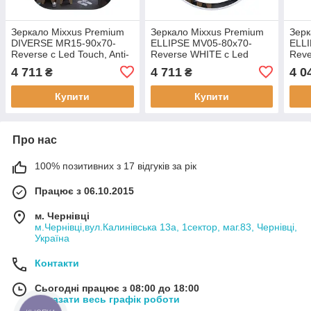
Зеркало Mixxus Premium
Зеркало Mixxus Premium
Зерк
DIVERSE MR15-90x70-
ELLIPSE MV05-80x70-
ELLI
Reverse с Led Touch, Anti-
Reverse WHITE с Led
Reve
fog, димером (3-6,5kK)
Touch, Anti-fog, димером
fog,
4 711
4 711
4 0
₴
₴
(MP6639)
(3-6,5kK) (MP6645)
(MP
Купити
Купити
Про нас
100% позитивних з 17 відгуків за рік
Працює з 06.10.2015
м. Чернівці
м.Чернівці,вул.Калинівська 13а, 1сектор, маг.83, Чернівці,
Україна
Контакти
Сьогодні працює з 08:00 до 18:00
Показати весь графік роботи