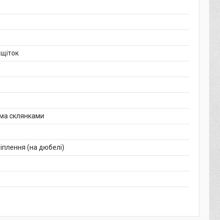
 щіток
-ма склянками
іплення (на дюбелі)