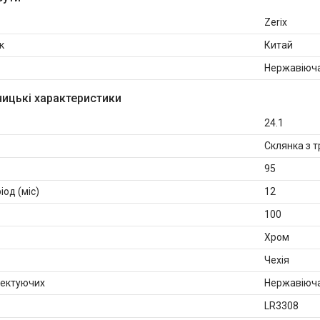
Zerix
к
Китай
Нержавіюча
ицькі характеристики
24.1
Склянка з 
95
іод (міс)
12
100
Хром
Чехія
лектуючих
Нержавіюча
LR3308