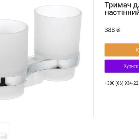
Тримач д
настінний
388 ₴
К
Купити
+380 (66) 934-22