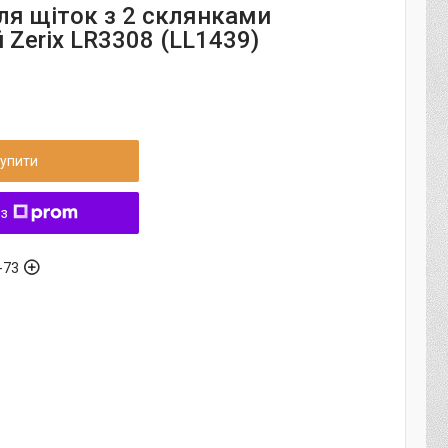
ля щіток з 2 склянками
 Zerix LR3308 (LL1439)
упити
 з
-73