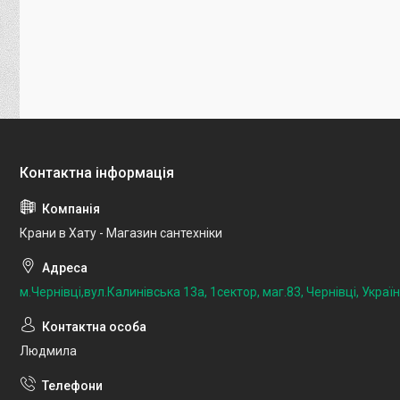
Крани в Хату - Магазин сантехніки
м.Чернівці,вул.Калинівська 13а, 1сектор, маг.83, Чернівці, Украї
Людмила