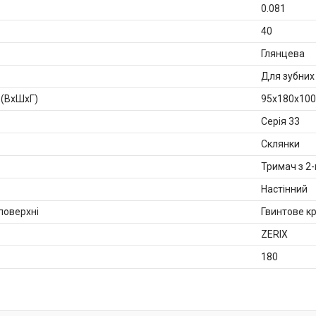
0.081
40
Глянцева
Для зубних
 (ВхШхГ)
95x180x100
Серія 33
Склянки
Тримач з 2
Настінний
 поверхні
Гвинтове кр
ZERIX
180