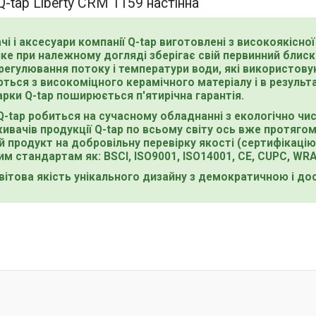
-tap Liberty CRM 1159 настінна
чі і аксесуари компанії Q-tap виготовлені з високоякісно
ке при належному догляді зберігає свій первинний блиск 
егулювання потоку і температури води, які використовуют
ться з високоміцного керамічного матеріалу і в результат
арки Q-tap поширюється п'ятирічна гарантія.
Q-tap робиться на сучасному обладнанні з екологічно чис
живачів продукції Q-tap по всьому світу ось вже протяго
й продукт на добровільну перевірку якості (сертифікацію)
м стандартам як: BSCI, ISO9001, ISO14001, CE, CUPC, WRA
 світова якість унікального дизайну з демократичною і 