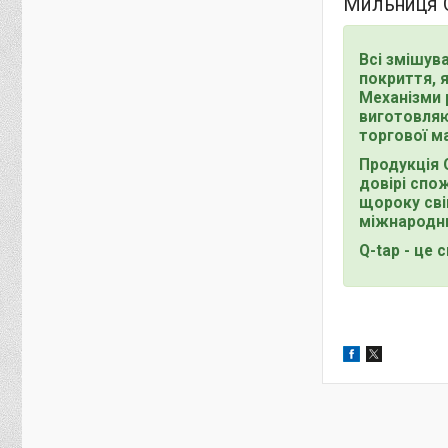
Мильниця Q
Всі змішува
покриття, я
Механізми р
виготовляю
торгової м
Продукція 
довірі спо
щороку сві
міжнародни
Q-tap - це