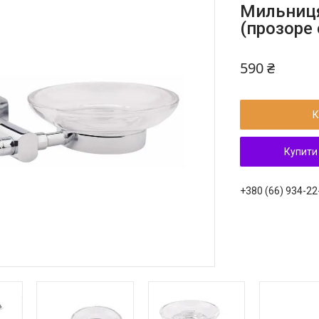
Мильниця
(прозоре 
590 ₴
К
Купити
+380 (66) 934-22