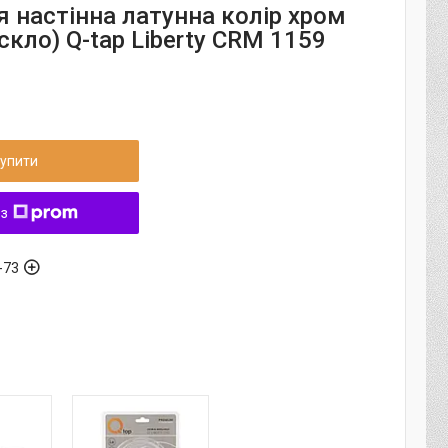
 настінна латунна колір хром
скло) Q-tap Liberty CRM 1159
упити
 з
-73