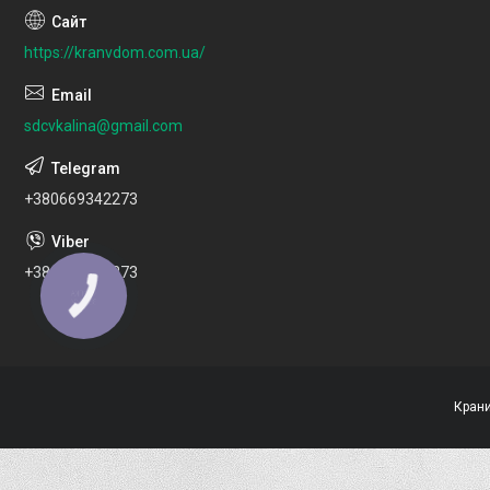
https://kranvdom.com.ua/
sdcvkalina@gmail.com
+380669342273
+380669342273