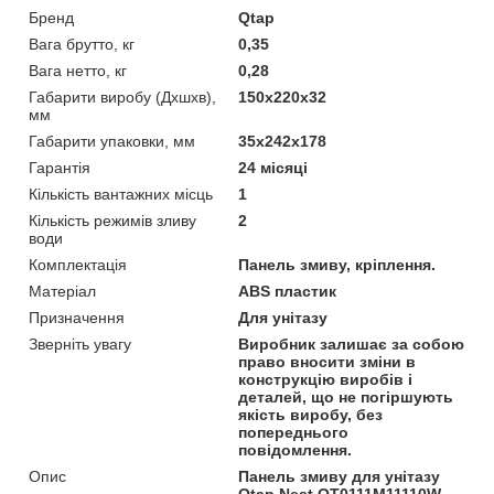
Бренд
Qtap
Вага брутто, кг
0,35
Вага нетто, кг
0,28
Габарити виробу (Дхшхв),
150х220х32
мм
Габарити упаковки, мм
35х242х178
Гарантія
24 місяці
Кількість вантажних місць
1
Кількість режимів зливу
2
води
Комплектація
Панель змиву, кріплення.
Матеріал
ABS пластик
Призначення
Для унітазу
Зверніть увагу
Виробник залишає за собою
право вносити зміни в
конструкцію виробів і
деталей, що не погіршують
якість виробу, без
попереднього
повідомлення.
Опис
Панель змиву для унітазу
Qtap Nest QT0111M11110W -