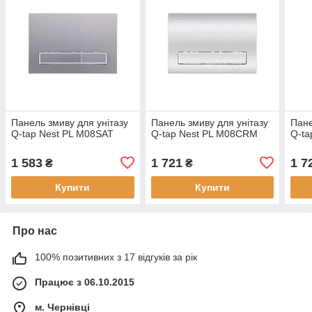
Панель змиву для унітазу
Панель змиву для унітазу
Пане
Q-tap Nest PL M08SAT
Q-tap Nest PL M08CRM
Q-ta
1 583
1 721
1 7
₴
₴
Купити
Купити
Про нас
100% позитивних з 17 відгуків за рік
Працює з 06.10.2015
м. Чернівці