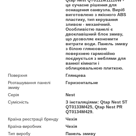
це сучасне рішення для
оснащення санвузла. Виріб
виготовлено з якісного ABS
пластику, тип керування
зливом - механічний.
Особливістю панелі є
двоклавішний блок змиву,
що дозволяє економити
витрати води. Панель змиву
з білою глянсовою
поверхнею гармонійно
поєднується з меблями для
ванної кімнати і
облицювальною плиткою.
Поверхня
Глянцева
Розташування панелі
Горизонтальне
змиву
Серія
Nest
Сумісність
З інсталяціями: Qtap Nest ST
QT0133M425, Qtap Nest PR
QT0134M429.
Країна реєстрації бренду
Чехія
Країна-виробник
Чехія
Тип виробу
Панель змиву