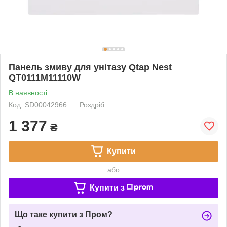
Панель змиву для унітазу Qtap Nest
QT0111M11110W
В наявності
Код: SD00042966
Роздріб
1 377
₴
Купити
або
Купити з
Що таке купити з Пром?