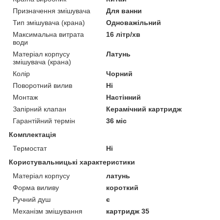
Призначення змішувача
Для ванни
Тип змішувача (крана)
Одноважільний
Максимальна витрата
16 літр/хв
води
Матеріал корпусу
Латунь
змішувача (крана)
Колір
Чорний
Поворотний вилив
Ні
Монтаж
Настінний
Запірний клапан
Керамічний картридж
Гарантійний термін
36 міс
Комплектація
Термостат
Ні
Користувальницькі характеристики
Матеріал корпусу
латунь
Форма виливу
короткий
Ручний душ
є
Механізм змішування
картридж 35