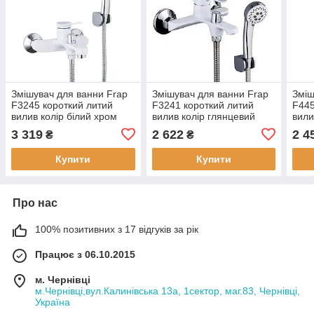
Змішувач для ванни Frap
Змішувач для ванни Frap
Зміш
F3245 короткий литий
F3241 короткий литий
F445
вилив колір білий хром
вилив колір глянцевий
вили
білий/хром
3 319
2 622
2 4
₴
₴
Купити
Купити
Про нас
100% позитивних з 17 відгуків за рік
Працює з 06.10.2015
м. Чернівці
м.Чернівці,вул.Калинівська 13а, 1сектор, маг.83, Чернівці,
Україна