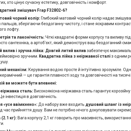
их, хто цінує сучасну естетику, довговічність і комфорт.
дратний змішувач Frap F32802-6?
товий чорний колір:
Глибокий матовий чорний колір надає змішувач
 пальців, зберігаючи бездоганну чистоту, і стане яскравим контрас
ого лофту.
трія та лаконічність:
Чіткі квадратні форми корпусу та виливу пі
сто сантехніка, а артоб'єкт, який демонструє ваш бездоганний смак
 вилив і зручна лійка:
Довгий литий вилив
забезпечує максимальни
еймовірно зручним.
Квадратна лійка з неіржавкої сталі
з одним р
душу.
ий механізм:
Керування водою просте й інтуїтивно зрозуміле. Одни
керамічний — це гарантія плавності ходу та довговічності на тисячі 
кій ви можете бути впевнені:
неіржавка сталь:
Високоякісна неіржавка сталь гарантує корозійну 
Це інвестиція в довговічність.
я «усе ввімкнено»:
До набору вже входить
душовий шланг із неі
ід час прийняття душу. Вам не потрібно нічого докуповувати окремо
(2.1 кг):
Вага корпусу 2,1 кг говорить про масивність, використання
ти.