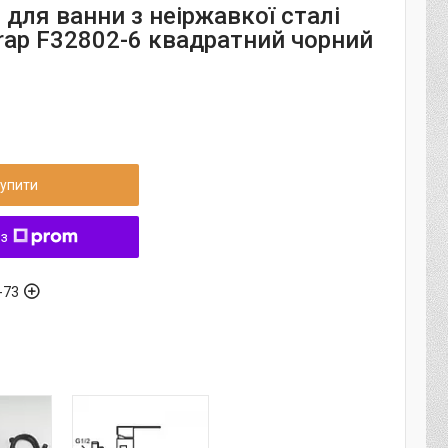
для ванни з неіржавкої сталі
rap F32802-6 квадратний чорний
упити
 з
-73