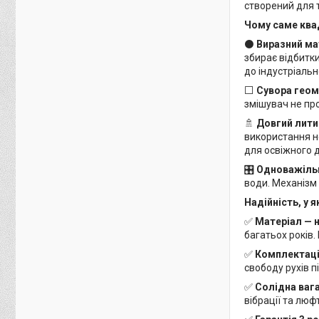
створений для т
Чому саме ква
⚫️
Виразний ма
збирає відбитки
до індустріальн
⬜️
Сувора геоме
змішувач не про
🚿
Довгий литий
використання н
для освіжного 
🎛️
Одноважільн
води. Механізм 
Надійність, у я
✅
Матеріал — 
багатьох років. 
✅
Комплектаці
свободу рухів п
✅
Солідна вага 
вібрації та люф