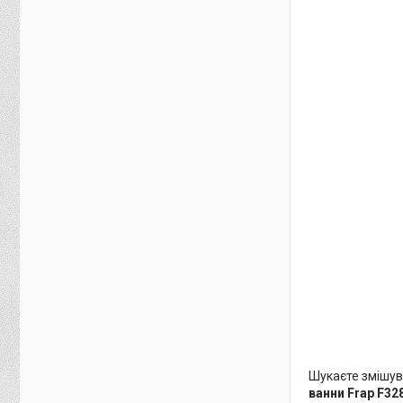
Шукаєте змішува
ванни Frap F32