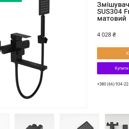
Змішувач 
SUS304 F
матовий
4 028 ₴
К
Купити
+380 (66) 934-22