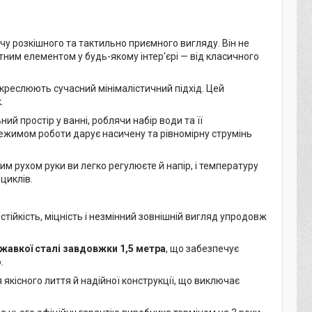
у розкішного та тактильно приємного вигляду. Він не
тним елементом у будь-якому інтер'єрі — від класичного
дкреслюють сучасний мінімалістичний підхід. Цей
.
й простір у ванні, роблячи набір води та її
ежимом роботи дарує насичену та рівномірну струмінь
м рухом руки ви легко регулюєте й напір, і температуру
циклів.
стійкість, міцність і незмінний зовнішній вигляд упродовж
ржавкої сталі завдовжки 1,5 метра
, що забезпечує
.
 якісного лиття й надійної конструкції, що виключає