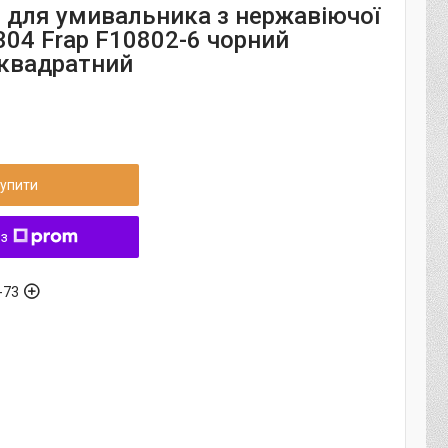
 для умивальника з нержавіючої
304 Frap F10802-6 чорний
квадратний
упити
 з
-73