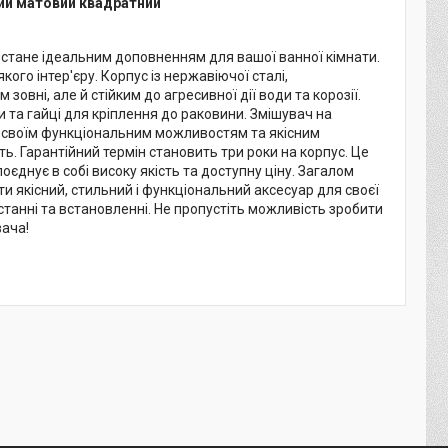
ний матовий квадратний
й стане ідеальним доповненням для вашої ванної кімнати.
ого інтер'єру. Корпус із нержавіючої сталі,
ні, але й стійким до агресивної дії води та корозії.
 та гайці для кріплення до раковини. Змішувач на
 своїм функціональним можливостям та якісним
ть. Гарантійний термін становить три роки на корпус. Це
поєднує в собі високу якість та доступну ціну. Загалом
ти якісний, стильний і функціональний аксесуар для своєї
ристанні та встановленні. Не пропустіть можливість зробити
ача!