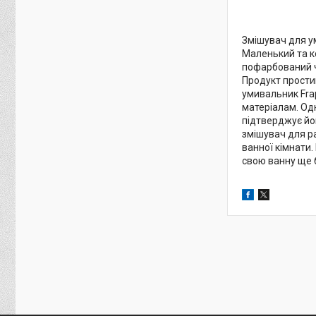
Змішувач для у
Маленький та ко
пофарбований чо
Продукт простий
умивальник Fra
матеріалам. Одн
підтверджує йог
змішувач для ра
ванної кімнати.
свою ванну ще 