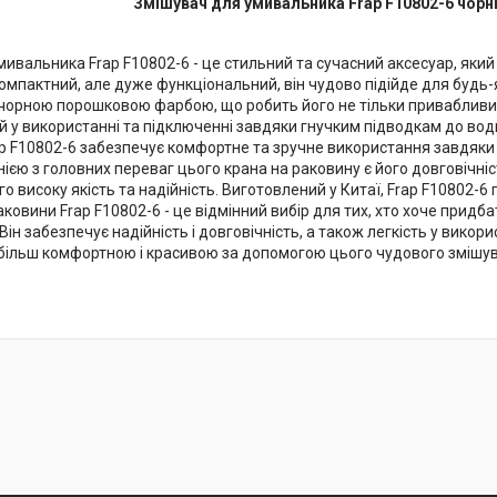
Змішувач для умивальника Frap F10802-6 чор
мивальника Frap F10802-6 - це стильний та сучасний аксесуар, яки
мпактний, але дуже функціональний, він чудово підійде для будь-як
рною порошковою фарбою, що робить його не тільки привабливим зов
 у використанні та підключенні завдяки гнучким підводкам до води
p F10802-6 забезпечує комфортне та зручне використання завдяки
ією з головних переваг цього крана на раковину є його довговічніс
о високу якість та надійність. Виготовлений у Китаї, Frap F10802-6 
ковини Frap F10802-6 - це відмінний вибір для тих, хто хоче придба
 Він забезпечує надійність і довговічність, а також легкість у вико
більш комфортною і красивою за допомогою цього чудового змішув