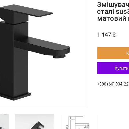
Змішувач
сталі sus
матовий 
1 147 ₴
К
Купити
+380 (66) 934-22