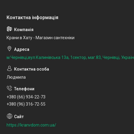
Крани в Хату - Магазин сантехніки
м.Чернівці,вул.Калинівська 13а, 1сектор, маг.83, Чернівці, Украї
Людмила
+380 (66) 934-22-73
+380 (96) 316-72-55
https://kranvdom.com.ua/