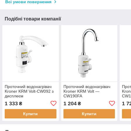
Всі умови повернення
Подібні товари компанії
Проточний водонагрівач
Проточний водонагрівач
Прот
Kroner KRM Volt-CW092 з
Kroner KRM Volt —
Kron
дисплеєм
CW190FA
CW1
1 333
1 204
1 7
₴
₴
Купити
Купити