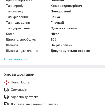
Тип виробу
Кран водонагрівач
Тип виливу
Поворотний
Тип кріплення
Гайка
Тип підведення
Гнучкий
Тип управління
Одноважільний
Колір
Нікель
Ширина виробу, мм
105
Шланги
На різьбленні
Шланги підключення
Докуповуються окремо
Приховати
Умови доставки
Нова Пошта
Самовивіз
Адресна доставка
Доставка від дверей до дверей