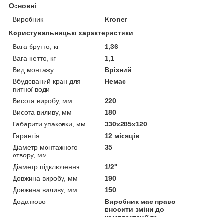
Основні
Виробник
Kroner
Користувальницькі характеристики
Вага брутто, кг
1,36
Вага нетто, кг
1,1
Вид монтажу
Врізний
Вбудований кран для
Немає
питної води
Висота виробу, мм
220
Висота виливу, мм
180
Габарити упаковки, мм
330х285х120
Гарантія
12 місяців
Діаметр монтажного
35
отвору, мм
Діаметр підключення
1/2''
Довжина виробу, мм
190
Довжина виливу, мм
150
Додатково
Виробник має право
вносити зміни до
комплектації та