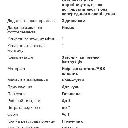
виробництва, які не
погіршують якості без
попереднього сповіщення.
Додаткові характеристики
З дисплеєм
Джерело живлення
Немає
фотоелемента
Кількість вантажних місць
1
Кількість отворів для
1
монтажу
Комплектація
Змісник, кріплення,
інструкція.
Матеріал
Неіржавка сталь/АВS
пластик
Механізм змішування
Кран-букса
Призначення
Для кухні
Поверхня
Глянцева
Робочий тиск, bar
До 3
Витрата води, л/хв
до 7
Серія
Volt
Країна реєстрації бренду
Німеччина
Країна-виробник
Польща