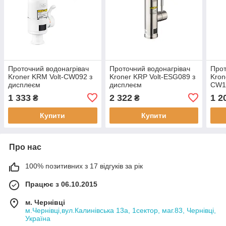
Проточний водонагрівач
Проточний водонагрівач
Прот
Kroner KRM Volt-CW092 з
Kroner KRP Volt-ESG089 з
Kron
дисплеєм
дисплеєм
CW1
1 333
2 322
1 2
₴
₴
Купити
Купити
Про нас
100% позитивних з 17 відгуків за рік
Працює з 06.10.2015
м. Чернівці
м.Чернівці,вул.Калинівська 13а, 1сектор, маг.83, Чернівці,
Україна