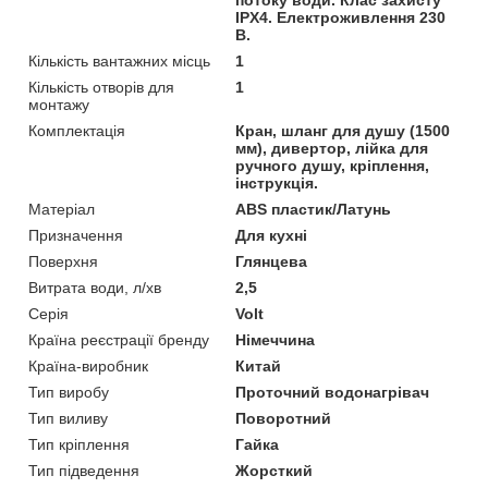
IPX4. Електроживлення 230
В.
Кількість вантажних місць
1
Кількість отворів для
1
монтажу
Комплектація
Кран, шланг для душу (1500
мм), дивертор, лійка для
ручного душу, кріплення,
інструкція.
Матеріал
ABS пластик/Латунь
Призначення
Для кухні
Поверхня
Глянцева
Витрата води, л/хв
2,5
Серія
Volt
Країна реєстрації бренду
Німеччина
Країна-виробник
Китай
Тип виробу
Проточний водонагрівач
Тип виливу
Поворотний
Тип кріплення
Гайка
Тип підведення
Жорсткий