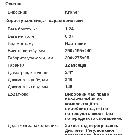
Основні
Виробник
Kroner
Користувальницькі характеристики
Вага брутто, кг
1,24
Вага нетто, кг
0,97
Вид монтажу
Настінний
Висота виробу, мм
290х195х240
Габарити упаковки, мм
300х275х95
Гарантія
12 місяців
Діаметр підключення
3/4''
Довжина виробу, мм
240
Довжина виливу, мм
145
Додатково
Виробник має право
вносити зміни до
комплектації та
виробництва, які не
погіршують якості без
попереднього сповіщення.
Додаткові характеристики
Захист від перегрівання.
Дисплей. Регулювання
потоку води. Клас захисту