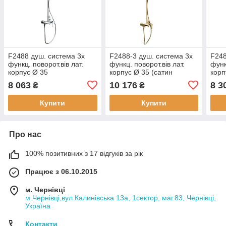
F2488 душ. система 3х
F2488-3 душ. система 3х
F248
функц. поворот.вів лат.
функц. поворот.вів лат.
функ
корпус Ø 35
корпус Ø 35 (сатин
корп
(хром)484/1ult
золотистий)434ult
444/
8 063
10 176
8 3
₴
₴
Купити
Купити
Про нас
100% позитивних з 17 відгуків за рік
Працює з 06.10.2015
м. Чернівці
м.Чернівці,вул.Калинівська 13а, 1сектор, маг.83, Чернівці,
Україна
Контакти