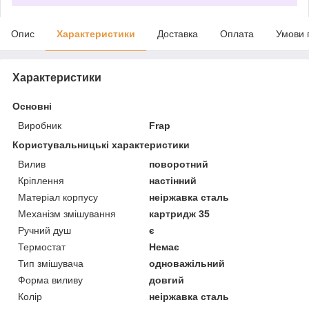
Опис
Характеристики
Доставка
Оплата
Умови 
Характеристики
Основні
Виробник
Frap
Користувальницькі характеристики
Вилив
поворотний
Кріплення
настінний
Матеріал корпусу
неіржавка сталь
Механізм змішування
картридж 35
Ручний душ
є
Термостат
Немає
Тип змішувача
одноважільний
Форма виливу
довгий
Колір
неіржавка сталь