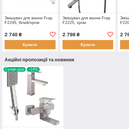
Змішувач для ванни Frap
Змішувач для ванни Frap
Зміш
F2245, білий/хром
F2225, хром
F220
2 740
2 798
2 7
₴
₴
Купити
Купити
Акційні пропозиції та новинки
Супер ціна
–14%