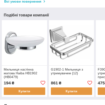
Всі умови повернення
Подібні товари компанії
Мильниця настінна
G1902-1 Мильниця з
F390
матова Haiba HB1902
утримувачем {12}
утри
(HB0479)
прис
194
861
475
₴
₴
Купити
Купити