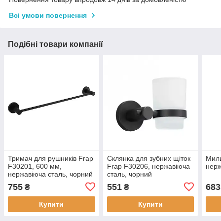
Всі умови повернення
Подібні товари компанії
Тримач для рушників Frap
Склянка для зубних щіток
Миль
F30201, 600 мм,
Frap F30206, нержавіюча
нерж
нержавіюча сталь, чорний
сталь, чорний
755
551
683
₴
₴
Купити
Купити