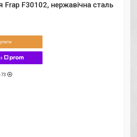
 Frap F30102, нержавічна сталь
упити
 з
-73