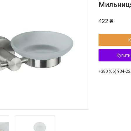
Мильниця
422 ₴
К
Купити
+380 (66) 934-22