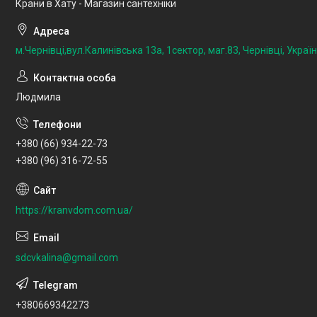
Крани в Хату - Магазин сантехніки
м.Чернівці,вул.Калинівська 13а, 1сектор, маг.83, Чернівці, Украї
Людмила
+380 (66) 934-22-73
+380 (96) 316-72-55
https://kranvdom.com.ua/
sdcvkalina@gmail.com
+380669342273