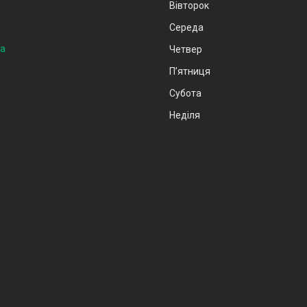
Вівторок
Середа
на
Четвер
Пʼятниця
Субота
Неділя