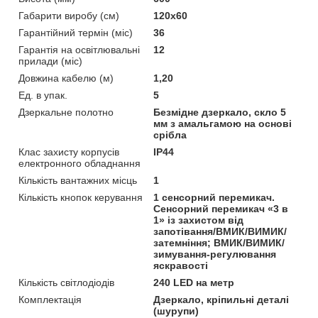
Габарити виробу (см)
120x60
Гарантійний термін (міс)
36
Гарантія на освітлювальні
12
прилади (міс)
Довжина кабелю (м)
1,20
Ед. в упак.
5
Дзеркальне полотно
Безмідне дзеркало, скло 5
мм з амальгамою на основі
срібла
Клас захисту корпусів
IP44
електронного обладнання
Кількість вантажних місць
1
Кількість кнопок керування
1 сенсорний перемикач.
Сенсорний перемикач «3 в
1» із захистом від
запотівання/ВМИК/ВИМИК/
затемніння; ВМИК/ВИМИК/
зимування-регулювання
яскравості
Кількість світлодіодів
240 LED на метр
Комплектація
Дзеркало, кріпильні деталі
(шурупи)