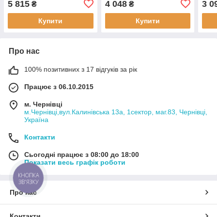
5 815
4 048
3 0
₴
₴
регулятором яскравості
регулятором яскравості
регу
(MP6625)
(MP6620)
(MP
Купити
Купити
Про нас
100% позитивних з 17 відгуків за рік
Працює з 06.10.2015
м. Чернівці
м.Чернівці,вул.Калинівська 13а, 1сектор, маг.83, Чернівці,
Україна
Контакти
Сьогодні працює з 08:00 до 18:00
Показати весь графік роботи
КНОПКА
ЗВ'ЯЗКУ
Про нас
Контакти