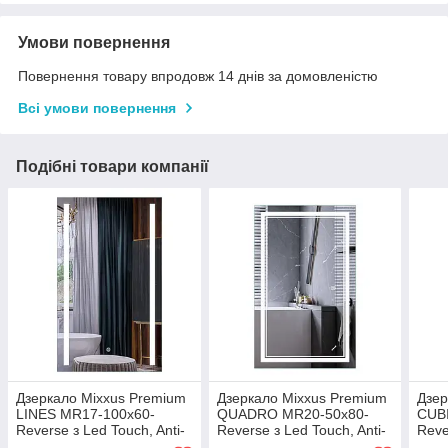
Умови повернення
Повернення товару впродовж 14 днів за домовленістю
Всі умови повернення
Подібні товари компанії
Дзеркало Mixxus Premium
Дзеркало Mixxus Premium
Дзер
LINES MR17-100x60-
QUADRO MR20-50x80-
CUB
Reverse з Led Touch, Anti-
Reverse з Led Touch, Anti-
Reve
fog, димером,
fog, димером,
fog,