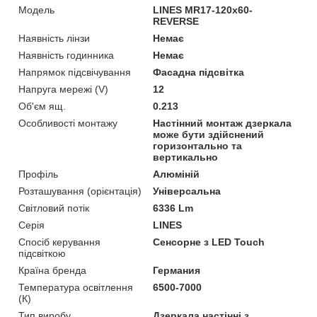
Мoдель
LINES MR17-120x60-
REVERSE
Наявність лінзи
Немає
Наявність годинника
Немає
Напрямок підсвічування
Фасадна підсвітка
Напруга мережі (V)
12
Об'єм ящ.
0.213
Особливості монтажу
Настінний монтаж дзеркала
може бути здійснений
горизонтально та
вертикально
Профіль
Алюміній
Розташування (орієнтація)
Універсальна
Світловий потік
6336 Lm
Серія
LINES
Спосіб керування
Сенсорне з LED Touch
підсвіткою
Країна бренда
Германия
Температура освітлення
6500-7000
(К)
Тип виробу
Дзеркала настінні з