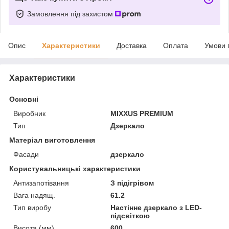
Замовлення під захистом
Опис
Характеристики
Доставка
Оплата
Умови 
Характеристики
Основні
Виробник
MIXXUS PREMIUM
Тип
Дзеркало
Матеріал виготовлення
Фасади
дзеркало
Користувальницькі характеристики
Антизапотівання
З підігрівом
Вага надящ.
61.2
Тип виробу
Настінне дзеркало з LED-
підсвіткою
Висота (мм)
600