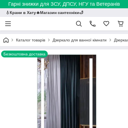
Гарні знижки для ЗСУ, ДПСУ, НГУ та Ветеранів
💧Крани в Хату🔥Магазин сантехніки🛁
Каталог товарів
Дзеркало для ванної кімнати
Дзеркал
Безкоштовна доставка