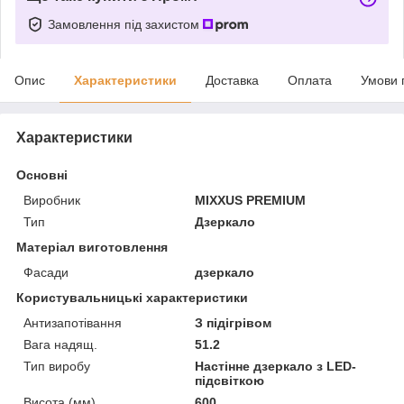
Замовлення під захистом
Опис
Характеристики
Доставка
Оплата
Умови 
Характеристики
Основні
Виробник
MIXXUS PREMIUM
Тип
Дзеркало
Матеріал виготовлення
Фасади
дзеркало
Користувальницькі характеристики
Антизапотівання
З підігрівом
Вага надящ.
51.2
Тип виробу
Настінне дзеркало з LED-
підсвіткою
Висота (мм)
600