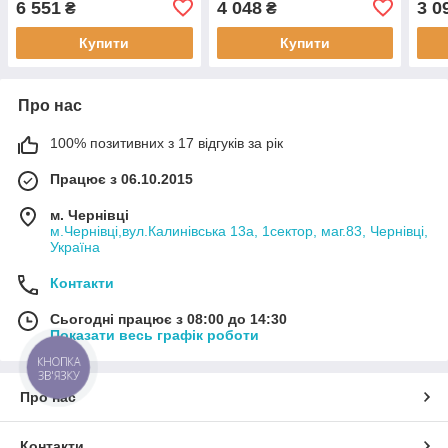
6 551
4 048
3 0
₴
₴
яскравості, лінзою
регулятором яскравості
регу
(MP6622)
(MP6620)
(MP
Купити
Купити
Про нас
100% позитивних з 17 відгуків за рік
Працює з 06.10.2015
м. Чернівці
м.Чернівці,вул.Калинівська 13а, 1сектор, маг.83, Чернівці,
Україна
Контакти
Сьогодні працює з 08:00 до 14:30
Показати весь графік роботи
КНОПКА
ЗВ'ЯЗКУ
Про нас
Контакти