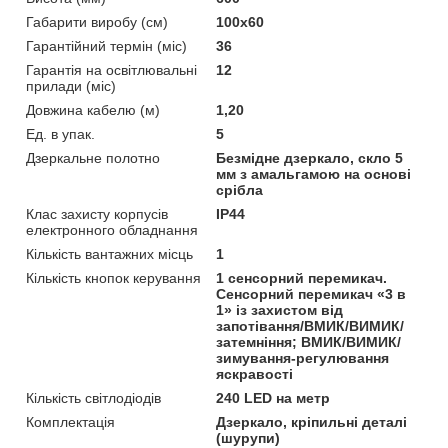
Габарити виробу (см)
100x60
Гарантійний термін (міс)
36
Гарантія на освітлювальні
12
прилади (міс)
Довжина кабелю (м)
1,20
Ед. в упак.
5
Дзеркальне полотно
Безмідне дзеркало, скло 5
мм з амальгамою на основі
срібла
Клас захисту корпусів
IP44
електронного обладнання
Кількість вантажних місць
1
Кількість кнопок керування
1 сенсорний перемикач.
Сенсорний перемикач «3 в
1» із захистом від
запотівання/ВМИК/ВИМИК/
затемніння; ВМИК/ВИМИК/
зимування-регулювання
яскравості
Кількість світлодіодів
240 LED на метр
Комплектація
Дзеркало, кріпильні деталі
(шурупи)