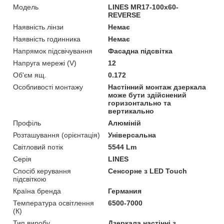
Мoдель
LINES MR17-100x60-
REVERSE
Наявність лінзи
Немає
Наявність годинника
Немає
Напрямок підсвічування
Фасадна підсвітка
Напруга мережі (V)
12
Об'єм ящ.
0.172
Особливості монтажу
Настінний монтаж дзеркала
може бути здійснений
горизонтально та
вертикально
Профіль
Алюміній
Розташування (орієнтація)
Універсальна
Світловий потік
5544 Lm
Серія
LINES
Спосіб керування
Сенсорне з LED Touch
підсвіткою
Країна бренда
Германия
Температура освітлення
6500-7000
(К)
Тип виробу
Дзеркала настінні з