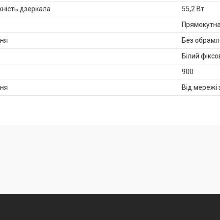
ність дзеркала
55,2 Вт
Прямокутн
ння
Без обрамл
Білий фіксо
900
ня
Від мережі 