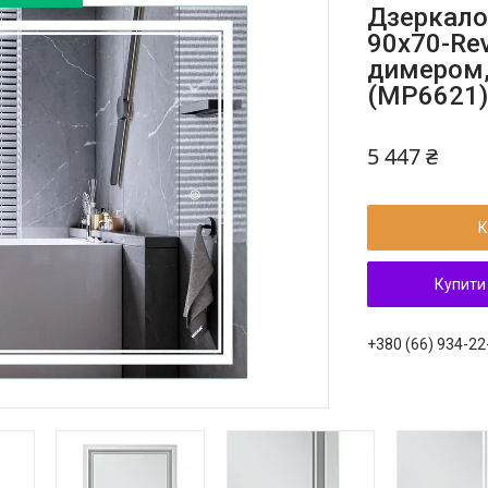
Дзеркало
90x70-Rev
димером,
(MP6621
5 447 ₴
К
Купити
+380 (66) 934-22