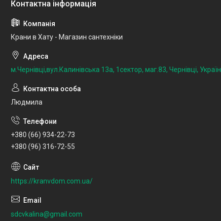
Крани в Хату - Магазин сантехніки
м.Чернівці,вул.Калинівська 13а, 1сектор, маг.83, Чернівці, Украї
Людмила
+380 (66) 934-22-73
+380 (96) 316-72-55
https://kranvdom.com.ua/
sdcvkalina@gmail.com