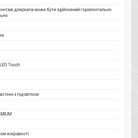
монтаж дзеркала може бути здійснений горизонтально
льно
на
 LED Touch
стінні з підсвіткою
EMIUM
а
ром яскравості