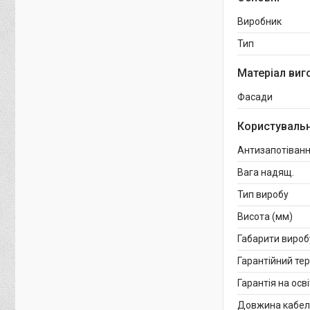
Виробник
Тип
Матеріал виг
Фасади
Користувальн
Антизапотіван
Вага надящ.
Тип виробу
Висота (мм)
Габарити вироб
Гарантійний тер
Гарантія на осв
Довжина кабел