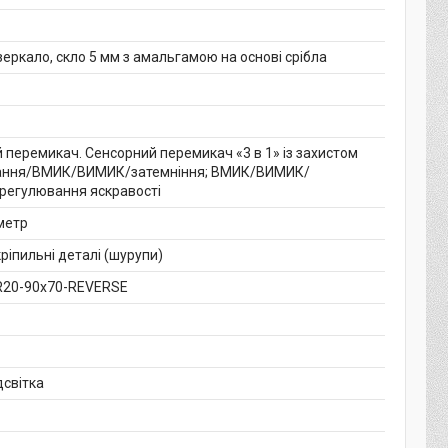
еркало, скло 5 мм з амальгамою на основі срібла
 перемикач. Сенсорний перемикач «3 в 1» із захистом
вання/ВМИК/ВИМИК/затемніння; ВМИК/ВИМИК/
регулювання яскравості
метр
ріпильні деталі (шурупи)
20-90x70-REVERSE
дсвітка