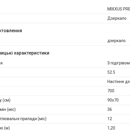
MIXXUS PR
Дзеркало
отовлення
дзеркало
ицькі характеристики
ня
З підігрівом
52.5
Настінне дз
700
у (см)
90x70
мін (міс)
36
ітлювальні прилади (міс)
12
ю (м)
1,20