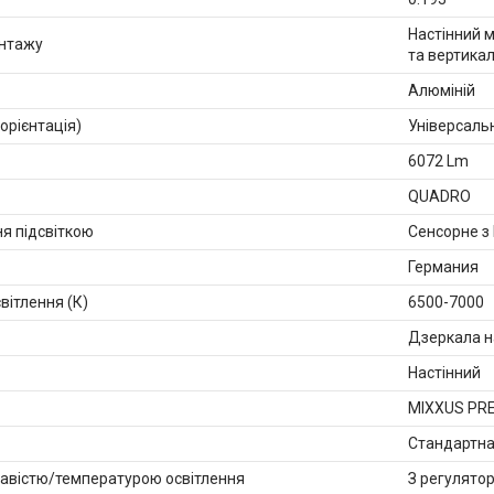
Настінний 
онтажу
та вертика
Алюміній
орієнтація)
Універсаль
6072 Lm
QUADRO
ня підсвіткою
Сенсорне з
Германия
вітлення (К)
6500-7000
Дзеркала на
Настінний
MIXXUS PR
Стандартн
авістю/температурою освітлення
З регулято