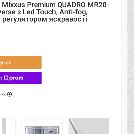
 Mixxus Premium QUADRO MR20-
erse з Led Touch, Anti-fog,
 регулятором яскравості
)
упити
 з
-73