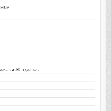
EMIUM
еркало з LED-підсвіткою