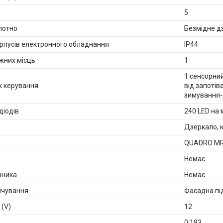
5
лотно
Безмідне дз
орпусів електронного обладнання
IP44
ажних місць
1
1 сенсорний
ок керування
від запоті
зимування-
діодів
240 LED на 
Дзеркало, к
QUADRO MR
Немає
нника
Немає
ічування
Фасадна пі
 (V)
12
0.193