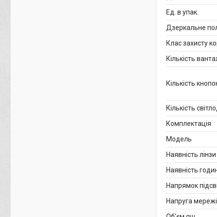
Ед. в упак.
Дзеркальне по
Клас захисту к
Кількість вант
Кількість кноп
Кількість світло
Комплектація
Мoдель
Наявність лінзи
Наявність годи
Напрямок підсв
Напруга мережі
Об'єм ящ.