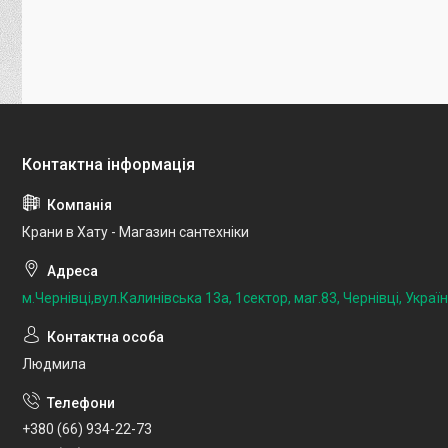
Крани в Хату - Магазин сантехніки
м.Чернівці,вул.Калинівська 13а, 1сектор, маг.83, Чернівці, Украї
Людмила
+380 (66) 934-22-73