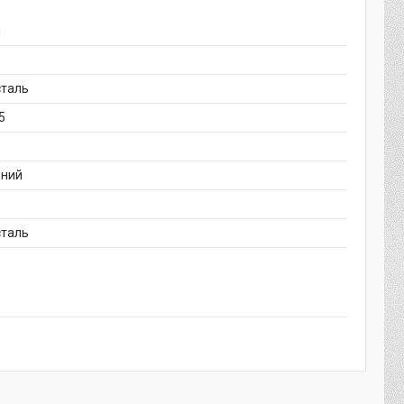
й
сталь
5
ьний
сталь