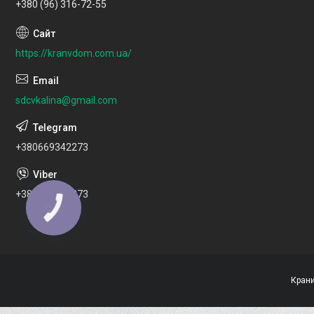
+380 (96) 316-72-55
https://kranvdom.com.ua/
sdcvkalina@gmail.com
+380669342273
+380669342273