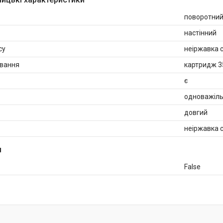
поворотни
настінний
су
неіржавка 
ування
картридж 3
є
одноважіл
довгий
неіржавка 
я
False