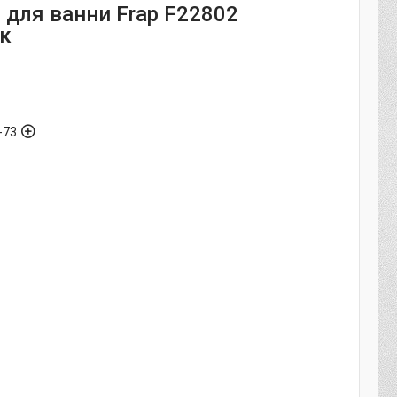
 для ванни Frap F22802
ак
-73