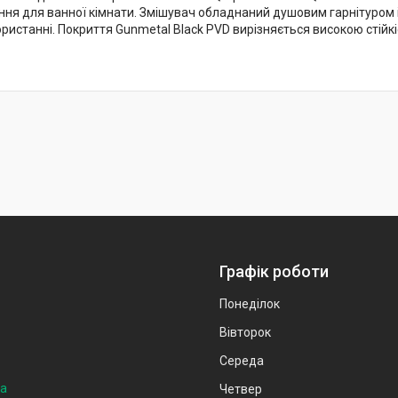
ння для ванної кімнати. Змішувач обладнаний душовим гарнітуром і
ористанні. Покриття Gunmetal Black PVD вирізняється високою стійк
Графік роботи
Понеділок
Вівторок
Середа
на
Четвер