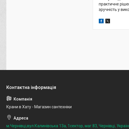
практичне ріше
зручність у вик
Крани в Хату - Магазин сантехніки
м.Чернівці,вул.Калинівська 13а, 1сектор, маг.83, Чернівці, Украї