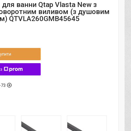
для ванни Qtap Vlasta New з
оворотним виливом (з душовим
ом) QTVLA260GMB45645
упити
 з
-73