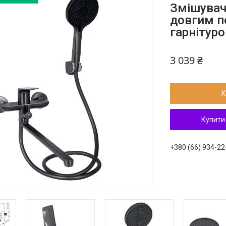
Змішувач 
довгим п
гарнітур
3 039 ₴
К
Купити
+380 (66) 934-22