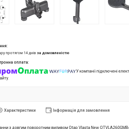
ару протягом 14 днів
за домовленістю
У компанії підключені елек
айту.
Характеристики
Інформація для замовлення
анни з довгим поворотним виливом Qtap Vlasta New QTVLA260GMB45